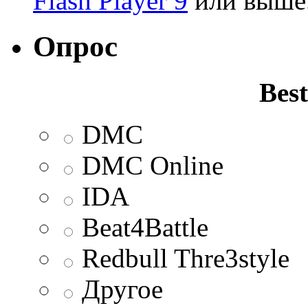
Flash Player 9
или выше
Опрос
Best
DMC
DMC Online
IDA
Beat4Battle
Redbull Thre3style
Другое