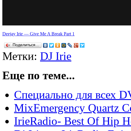
Deejay Irie — Give Me A Break Part 1
Поделиться…
Метки:
DJ Irie
Еще по теме...
Специально для всех DV
MixEmergency Quartz C
IrieRadio- Best Of Hip