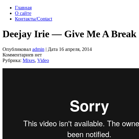
Главная
О сайте
Контакты/Contact
Deejay Irie — Give Me A Break 
Опубликовал
admin
| Дата 16 апреля, 2014
Комментариев нет
Рубрика:
Mixes
,
Video