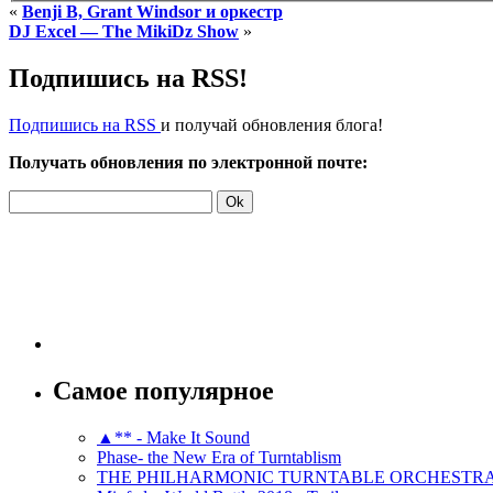
«
Benji B, Grant Windsor и оркестр
DJ Excel — The MikiDz Show
»
Подпишись на RSS!
Подпишись на RSS
и получай обновления блога!
Получать обновления по электронной почте:
Самое популярное
▲** - Make It Sound
Phase- the New Era of Turntablism
THE PHILHARMONIC TURNTABLE ORCHESTR