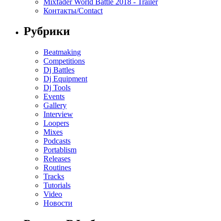
Mixfader World Battle 2018 - Trailer
Контакты/Contact
Рубрики
Beatmaking
Competitions
Dj Battles
Dj Equipment
Dj Tools
Events
Gallery
Interview
Loopers
Mixes
Podcasts
Portablism
Releases
Routines
Tracks
Tutorials
Video
Новости