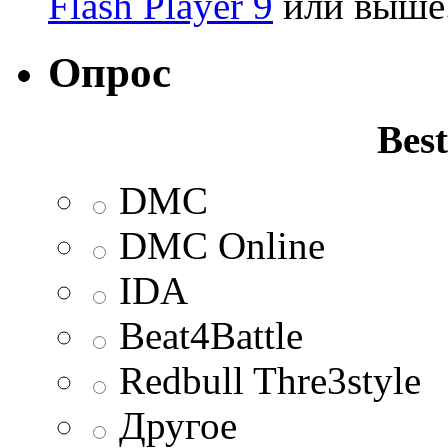
Flash Player 9
или выше
Опрос
Best
DMC
DMC Online
IDA
Beat4Battle
Redbull Thre3style
Другое