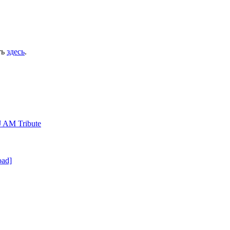
ть
здесь
.
DJ AM Tribute
oad]