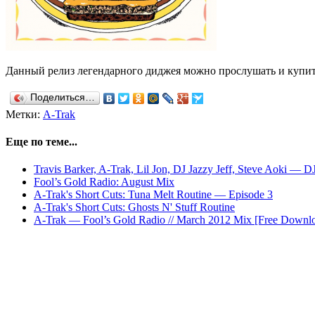
Данный релиз легендарного диджея можно прослушать и купи
Поделиться…
Метки:
A-Trak
Еще по теме...
Travis Barker, A-Trak, Lil Jon, DJ Jazzy Jeff, Steve Aoki — 
Fool’s Gold Radio: August Mix
A-Trak's Short Cuts: Tuna Melt Routine — Episode 3
A-Trak's Short Cuts: Ghosts N' Stuff Routine
A-Trak — Fool’s Gold Radio // March 2012 Mix [Free Downl