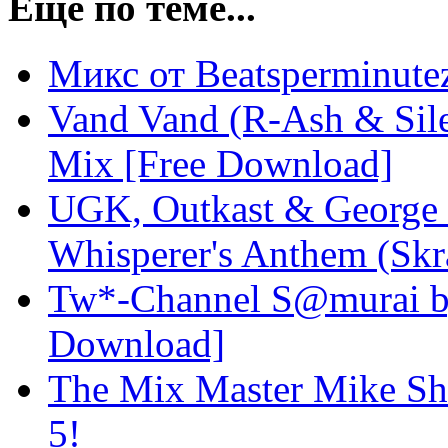
Еще по теме...
Микс от Beatsperminut
Vand Vand (R-Ash & Sil
Mix [Free Download]
UGK, Outkast & George 
Whisperer's Anthem (Skr
Tw*-Channel S@murai by 
Download]
The Mix Master Mike Sh
5!