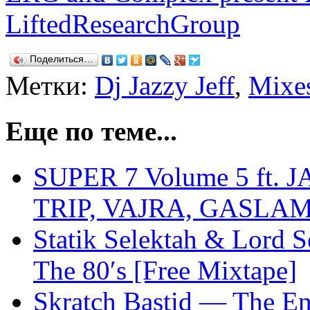
LiftedResearchGroup
Поделиться…
Метки:
Dj Jazzy Jeff
,
Mixe
Еще по теме...
SUPER 7 Volume 5 ft.
TRIP, VAJRA, GASLA
Statik Selektah & Lord S
The 80′s [Free Mixtape]
Skratch Bastid — The Ent