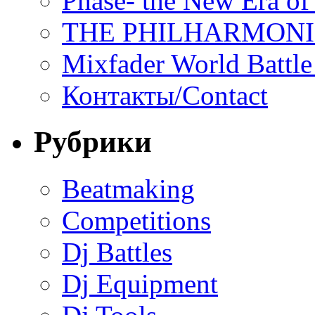
Phase- the New Era of
THE PHILHARMON
Mixfader World Battle 
Контакты/Contact
Рубрики
Beatmaking
Competitions
Dj Battles
Dj Equipment