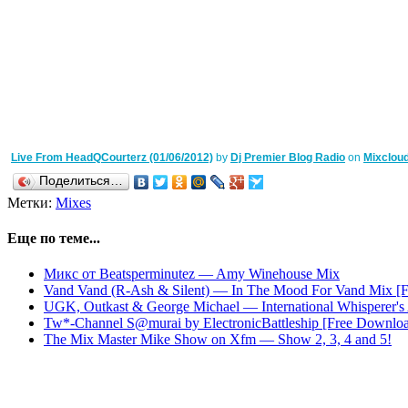
Live From HeadQCourterz (01/06/2012)
by
Dj Premier Blog Radio
on
Mixclou
Поделиться…
Метки:
Mixes
Еще по теме...
Микс от Beatsperminutez — Amy Winehouse Mix
Vand Vand (R-Ash & Silent) — In The Mood For Vand Mix [
UGK, Outkast & George Michael — International Whisperer's 
Tw*-Channel S@murai by ElectronicBattleship [Free Downlo
The Mix Master Mike Show on Xfm — Show 2, 3, 4 and 5!