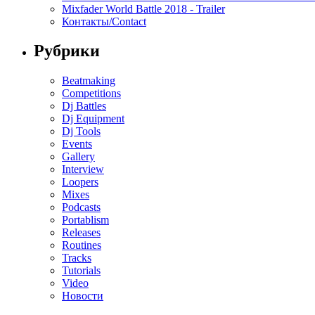
Mixfader World Battle 2018 - Trailer
Контакты/Contact
Рубрики
Beatmaking
Competitions
Dj Battles
Dj Equipment
Dj Tools
Events
Gallery
Interview
Loopers
Mixes
Podcasts
Portablism
Releases
Routines
Tracks
Tutorials
Video
Новости