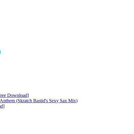
d
Free Download]
Anthem (Skratch Bastid's Sexy Sax Mix)
ad]