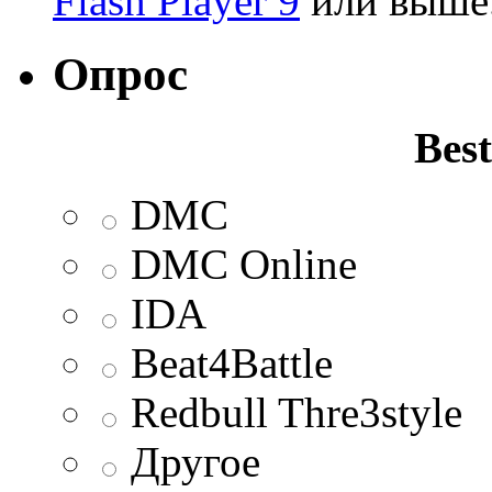
Flash Player 9
или выше
Опрос
Best
DMC
DMC Online
IDA
Beat4Battle
Redbull Thre3style
Другое