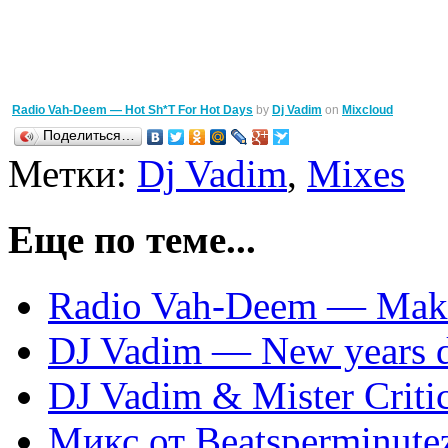
Radio Vah-Deem — Hot Sh*T For Hot Days
by
Dj Vadim
on
Mixcloud
Поделиться…
Метки:
Dj Vadim
,
Mixes
Еще по теме...
Radio Vah-Deem — Maki
DJ Vadim — New years d
DJ Vadim & Mister Criti
Микс от Beatsperminut