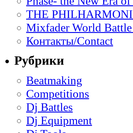
Phase- the New Era of
THE PHILHARMON
Mixfader World Battle 
Контакты/Contact
Рубрики
Beatmaking
Competitions
Dj Battles
Dj Equipment