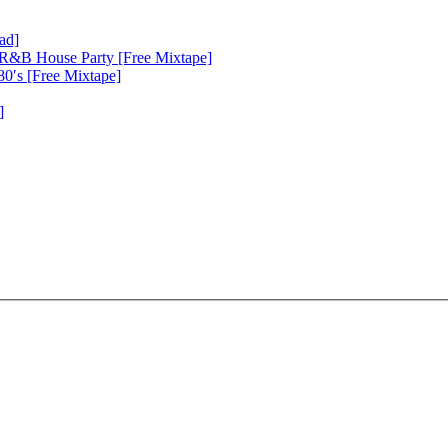
ad]
s R&B House Party [Free Mixtape]
80′s [Free Mixtape]
]