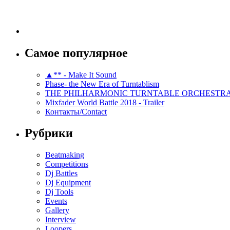
Самое популярное
▲** - Make It Sound
Phase- the New Era of Turntablism
THE PHILHARMONIC TURNTABLE ORCHESTR
Mixfader World Battle 2018 - Trailer
Контакты/Contact
Рубрики
Beatmaking
Competitions
Dj Battles
Dj Equipment
Dj Tools
Events
Gallery
Interview
Loopers