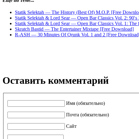
Еще по теме...
Statik Selektah — The History (Best Of) M.O.P. [Free Downlo
Statik Selektah & Lord Sear — Open Bar Classics Vol. 2: 90′
Statik Selektah & Lord Sear — Open Bar Classics Vol. 1: The 
Skratch Bastid — The Entertainer Mixtape [Free Download]
R-ASH — 30 Minutes Of Qrunk Vol. 1 and 2 [Free Download
Оставить комментарий
Имя (обязательно)
Почта (обязательно)
Сайт