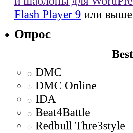
и шаблоны для WordPre
Flash Player 9
или выше
Опрос
Best
DMC
DMC Online
IDA
Beat4Battle
Redbull Thre3style