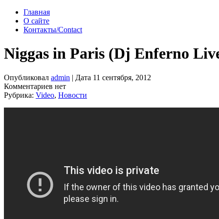
Главная
О сайте
Контакты/Contact
Niggas in Paris (Dj Enferno Li
Опубликовал
admin
| Дата 11 сентября, 2012
Комментариев нет
Рубрика:
Video
,
Новости