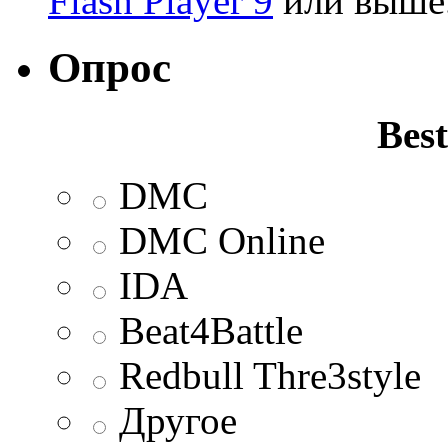
Flash Player 9
или выше
Опрос
Best
DMC
DMC Online
IDA
Beat4Battle
Redbull Thre3style
Другое