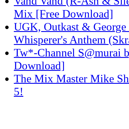
Vand Vand (R-Ash & Sil
Mix [Free Download]
UGK, Outkast & George 
Whisperer's Anthem (Skr
Tw*-Channel S@murai by 
Download]
The Mix Master Mike Sh
5!