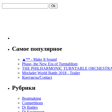
Самое популярное
▲** - Make It Sound
Phase- the New Era of Turntablism
THE PHILHARMONIC TURNTABLE ORCHESTR
Mixfader World Battle 2018 - Trailer
Контакты/Contact
Рубрики
Beatmaking
Competitions
Dj Battles
Dj Equipment