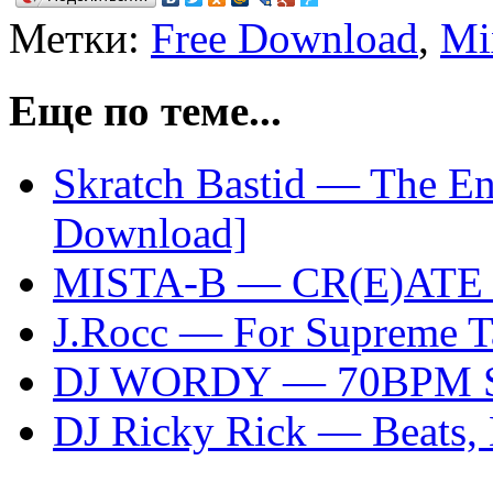
Метки:
Free Download
,
Mi
Еще по теме...
Skratch Bastid — The Ent
Download]
MISTA-B — CR(E)ATE 
J.Rocc — For Supreme Ta
DJ WORDY — 70BPM SH
DJ Ricky Rick — Beats,