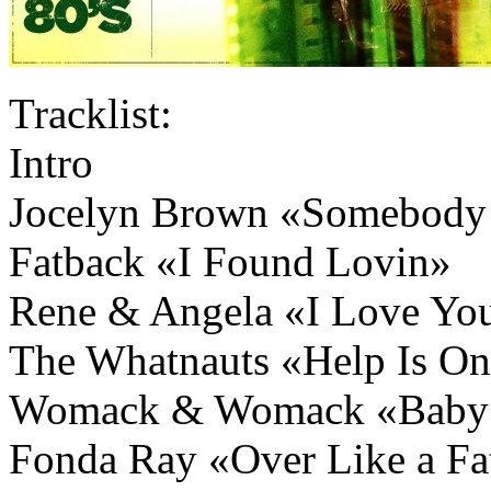
Tracklist:
Intro
Jocelyn Brown «Somebody 
Fatback «I Found Lovin»
Rene & Angela «I Love Yo
The Whatnauts «Help Is O
Womack & Womack «Baby 
Fonda Ray «Over Like a Fa