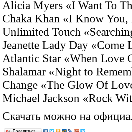
Alicia Myers «I Want To T
Chaka Khan «I Know You, 
Unlimited Touch «Searchin
Jeanette Lady Day «Come 
Atlantic Star «When Love C
Shalamar «Night to Remem
Change «The Glow Of Lov
Michael Jackson «Rock Wi
Скачать можно на официал
Поделиться…