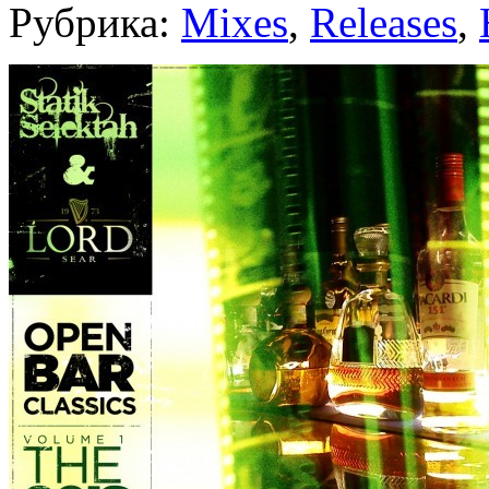
Рубрика:
Mixes
,
Releases
,