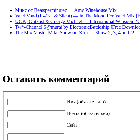
Микс от Beatsperminutez — Amy Winehouse Mix
Vand Vand (R-Ash & Silent) — In The Mood For Vand Mix [
UGK, Outkast & George Michael — International Whisperer's 
Tw*-Channel S@murai by ElectronicBattleship [Free Downlo
The Mix Master Mike Show on Xfm — Show 2, 3, 4 and 5!
Оставить комментарий
Имя (обязательно)
Почта (обязательно)
Сайт