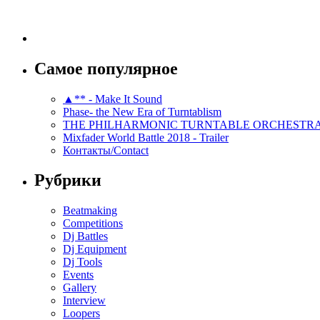
Самое популярное
▲** - Make It Sound
Phase- the New Era of Turntablism
THE PHILHARMONIC TURNTABLE ORCHESTR
Mixfader World Battle 2018 - Trailer
Контакты/Contact
Рубрики
Beatmaking
Competitions
Dj Battles
Dj Equipment
Dj Tools
Events
Gallery
Interview
Loopers