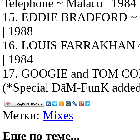
Telephone ~ Malaco | 1984
15. EDDIE BRADFORD ~ H
| 1988
16. LOUIS FARRAKHAN ~ L
| 1984
17. GOOGIE and TOM COP
(*Special DāM-FunK added 
Поделиться…
Метки:
Mixes
Еще по теме...