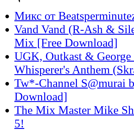
Микс от Beatsperminut
Vand Vand (R-Ash & Sil
Mix [Free Download]
UGK, Outkast & George 
Whisperer's Anthem (Skr
Tw*-Channel S@murai by 
Download]
The Mix Master Mike Sh
5!