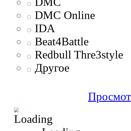
DMC
DMC Online
IDA
Beat4Battle
Redbull Thre3style
Другое
Просмот