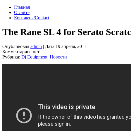
Главная
О сайте
Контакты/Contact
The Rane SL 4 for Serato Scrat
Опубликовал
admin
| Дата 19 апреля, 2011
Комментариев нет
Рубрика:
Dj Equipment
,
Новости