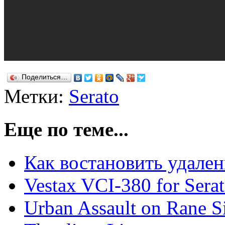
Поделиться…
Метки:
Serato
Еще по теме...
Как востановить удаленн
Vestax VCI-380 for Sera
Urban Assault on Rane Si