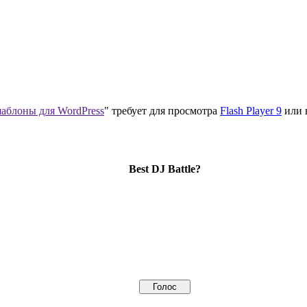
аблоны для WordPress
" требует для просмотра
Flash Player 9
или 
Best DJ Battle?