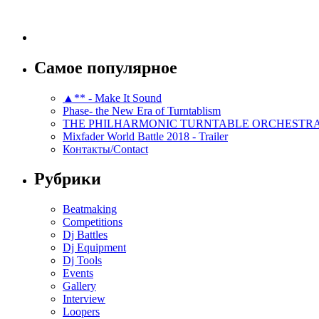
Самое популярное
▲** - Make It Sound
Phase- the New Era of Turntablism
THE PHILHARMONIC TURNTABLE ORCHESTR
Mixfader World Battle 2018 - Trailer
Контакты/Contact
Рубрики
Beatmaking
Competitions
Dj Battles
Dj Equipment
Dj Tools
Events
Gallery
Interview
Loopers