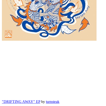
"DRIFTING AWAY" EP
by
turnsteak