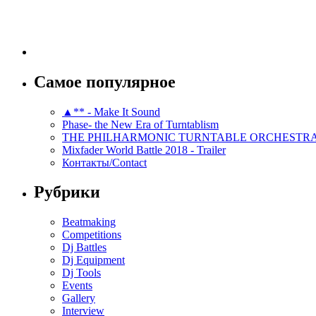
Самое популярное
▲** - Make It Sound
Phase- the New Era of Turntablism
THE PHILHARMONIC TURNTABLE ORCHESTR
Mixfader World Battle 2018 - Trailer
Контакты/Contact
Рубрики
Beatmaking
Competitions
Dj Battles
Dj Equipment
Dj Tools
Events
Gallery
Interview