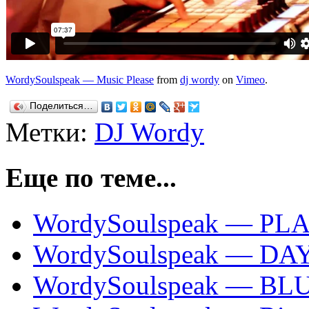
WordySoulspeak — Music Please
from
dj wordy
on
Vimeo
.
Поделиться…
Метки:
DJ Wordy
Еще по теме...
WordySoulspeak — PLAN B
WordySoulspeak — D
WordySoulspeak — BL