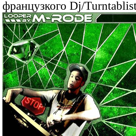
французкого Dj/Turntablis