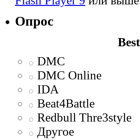
Flash Player 9
или выше
Опрос
Best
DMC
DMC Online
IDA
Beat4Battle
Redbull Thre3style
Другое