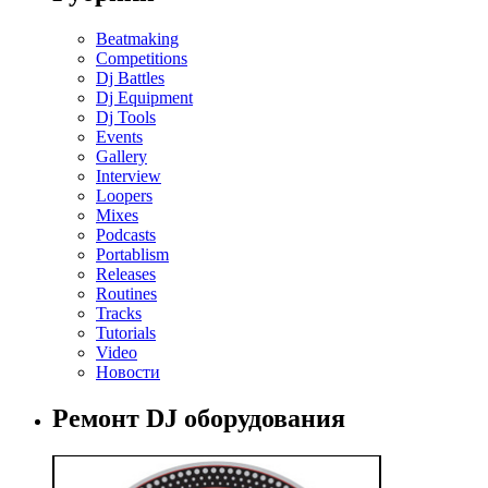
Beatmaking
Competitions
Dj Battles
Dj Equipment
Dj Tools
Events
Gallery
Interview
Loopers
Mixes
Podcasts
Portablism
Releases
Routines
Tracks
Tutorials
Video
Новости
Ремонт DJ оборудования