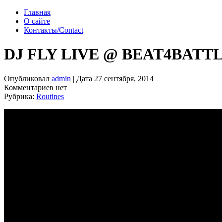
Главная
О сайте
Контакты/Contact
DJ FLY LIVE @ BEAT4BATT
Опубликовал
admin
| Дата 27 сентября, 2014
Комментариев нет
Рубрика:
Routines