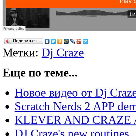
Поделиться…
Метки:
Dj Craze
Еще по теме...
Новое видео от Dj Craz
Scratch Nerds 2 APP de
KLEVER AND CRAZE /
DJ Craze's new routines