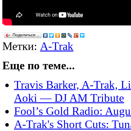
Поделиться…
Метки:
A-Trak
Еще по теме...
Travis Barker, A-Trak, Li
Aoki — DJ AM Tribute
Fool’s Gold Radio: Augu
A-Trak's Short Cuts: Tu