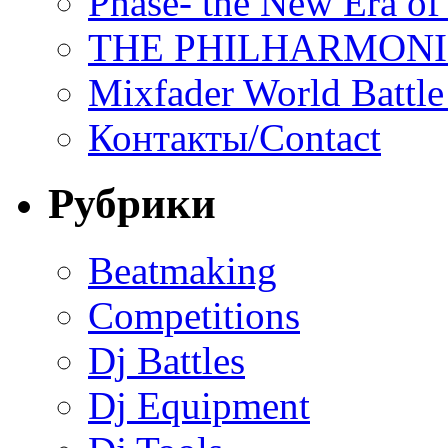
Phase- the New Era of
THE PHILHARMON
Mixfader World Battle 
Контакты/Contact
Рубрики
Beatmaking
Competitions
Dj Battles
Dj Equipment