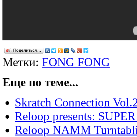
Поделиться…
Метки:
FONG FONG
Еще по теме...
Skratch Connection Vol.
Reloop presents: SU
Reloop NAMM Turntabli