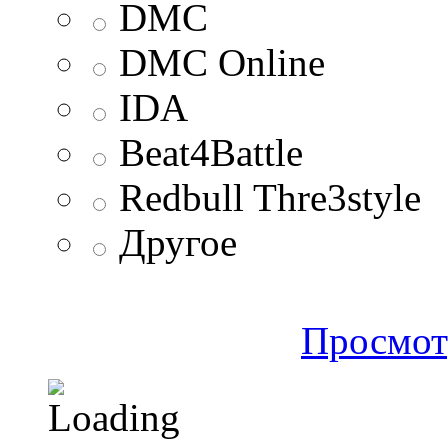
DMC
DMC Online
IDA
Beat4Battle
Redbull Thre3style
Другое
Просмот