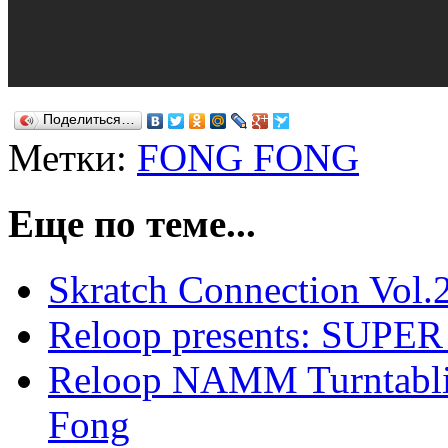
Поделиться…
Метки:
FONG FONG
Еще по теме...
Skratch Connection Vol.
Reloop presents: SU
Reloop NAMM Turntabli
Fong