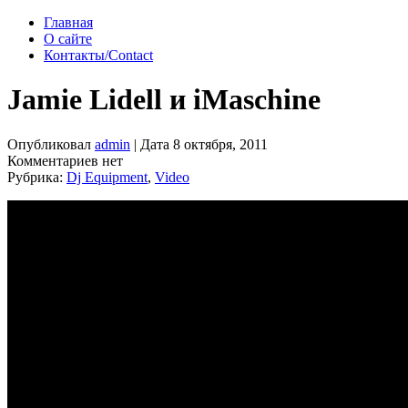
Главная
О сайте
Контакты/Contact
Jamie Lidell и iMaschine
Опубликовал
admin
| Дата 8 октября, 2011
Комментариев нет
Рубрика:
Dj Equipment
,
Video