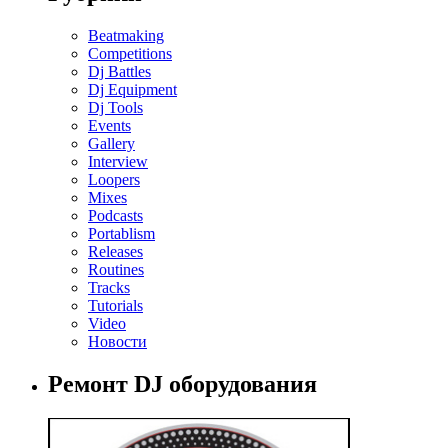
Beatmaking
Competitions
Dj Battles
Dj Equipment
Dj Tools
Events
Gallery
Interview
Loopers
Mixes
Podcasts
Portablism
Releases
Routines
Tracks
Tutorials
Video
Новости
Ремонт DJ оборудования