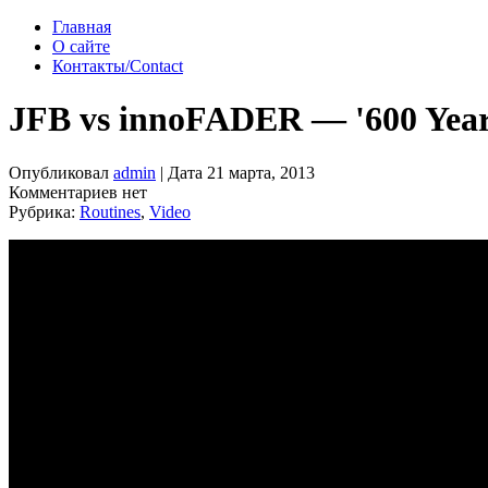
Главная
О сайте
Контакты/Contact
JFB vs innoFADER — '600 Year
Опубликовал
admin
| Дата 21 марта, 2013
Комментариев нет
Рубрика:
Routines
,
Video