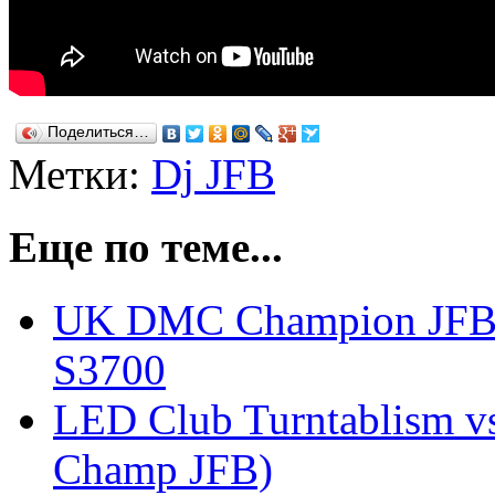
Поделиться…
Метки:
Dj JFB
Еще по теме...
UK DMC Champion JFB 
S3700
LED Club Turntablism 
Champ JFB)