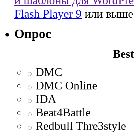
и шаблоны для WordPre
Flash Player 9
или выше
Опрос
Best
DMC
DMC Online
IDA
Beat4Battle
Redbull Thre3style