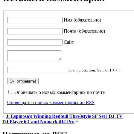
Имя (обязательно)
Почта (обязательно)
Сайт
Spam protection: Sum of 1 + 7 ?
Оповещать о новых комментариях по почте
Оповещать о новых комментариях по RSS
«
J. Espinosa's Winning Redbull Thre3style SF Set | DJ TV
DJ Player 6.1 and Numark iDJ Pro
»