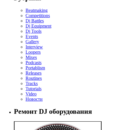
Beatmaking
Competitions
Dj Battles
Dj Equipment
Dj Tools
Events
Gallery
Interview
Loopers
Mixes
Podcasts
Portablism
Releases
Routines
Tracks
Tutorials
Video
Новости
Ремонт DJ оборудования