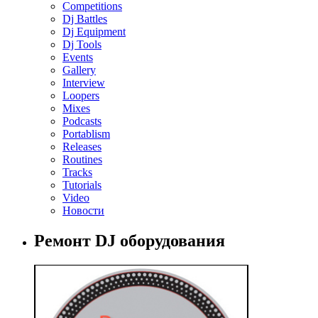
Competitions
Dj Battles
Dj Equipment
Dj Tools
Events
Gallery
Interview
Loopers
Mixes
Podcasts
Portablism
Releases
Routines
Tracks
Tutorials
Video
Новости
Ремонт DJ оборудования