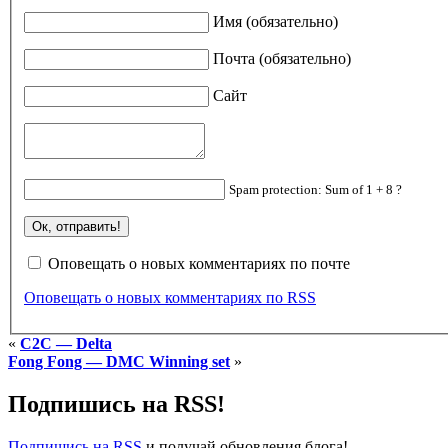
Имя (обязательно)
Почта (обязательно)
Сайт
Spam protection: Sum of 1 + 8 ?
Оповещать о новых комментариях по почте
Оповещать о новых комментариях по RSS
«
C2C — Delta
Fong Fong — DMC Winning set
»
Подпишись на RSS!
Подпишись на RSS
и получай обновления блога!