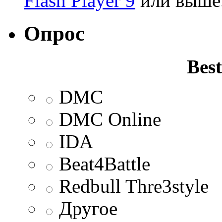
Flash Player 9
или выше
Опрос
Best
DMC
DMC Online
IDA
Beat4Battle
Redbull Thre3style
Другое