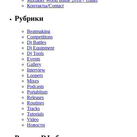
Mixfader World Battle 2018 - Trailer
Контакты/Contact
Рубрики
Beatmaking
Competitions
Dj Battles
Dj Equipment
Dj Tools
Events
Gallery
Interview
Loopers
Mixes
Podcasts
Portablism
Releases
Routines
Tracks
Tutorials
Video
Новости