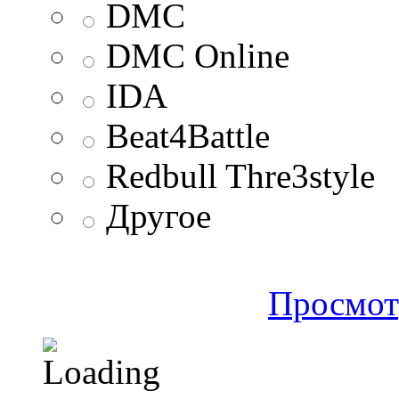
DMC
DMC Online
IDA
Beat4Battle
Redbull Thre3style
Другое
Просмот